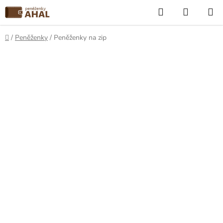
Přejít
Hledat
NÁKUP
na
KOŠÍK
obsah
Domů
/
Peněženky
/
Peněženky na zip