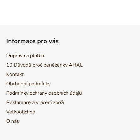
Z
á
Informace pro vás
p
a
Doprava a platba
t
10 Důvodů proč peněženky AHAL
í
Kontakt
Obchodní podmínky
Podmínky ochrany osobních údajů
Reklamace a vrácení zboží
Velkoobchod
O nás