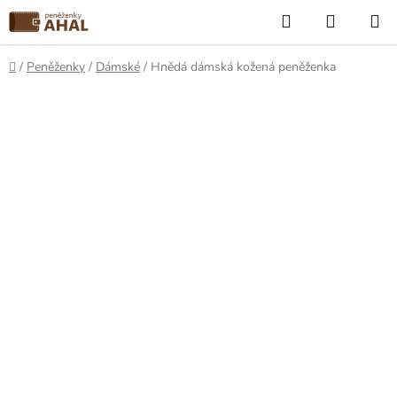
Přejít
Hledat
NÁKUP
na
KOŠÍK
obsah
Domů
/
Peněženky
/
Dámské
/
Hnědá dámská kožená peněženka