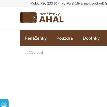
Přejít
na
obsah
Peněženky
Pouzdra
Doplňky
Domů
/
Výprodej