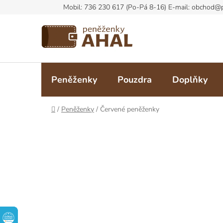
Přejít
na
obsah
Peněženky
Pouzdra
Doplňky
Domů
/
Peněženky
/
Červené peněženky