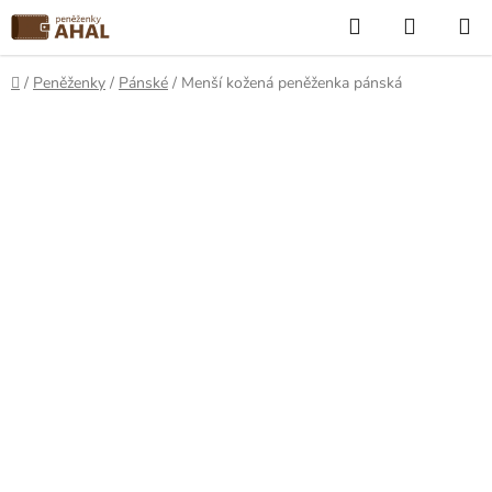
Přejít
Hledat
NÁKUP
na
KOŠÍK
obsah
Domů
/
Peněženky
/
Pánské
/
Menší kožená peněženka pánská