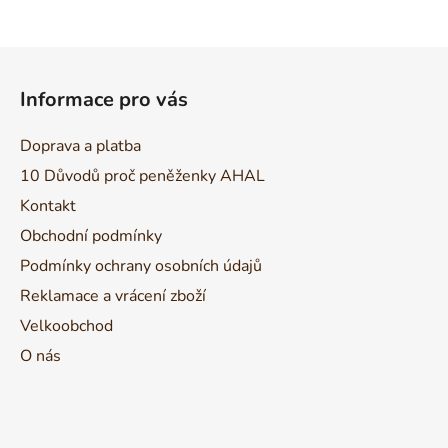
Z
á
Informace pro vás
p
a
Doprava a platba
t
10 Důvodů proč peněženky AHAL
í
Kontakt
Obchodní podmínky
Podmínky ochrany osobních údajů
Reklamace a vrácení zboží
Velkoobchod
O nás