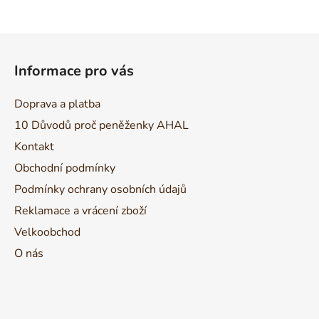
Z
á
Informace pro vás
p
a
Doprava a platba
t
10 Důvodů proč peněženky AHAL
í
Kontakt
Obchodní podmínky
Podmínky ochrany osobních údajů
Reklamace a vrácení zboží
Velkoobchod
O nás