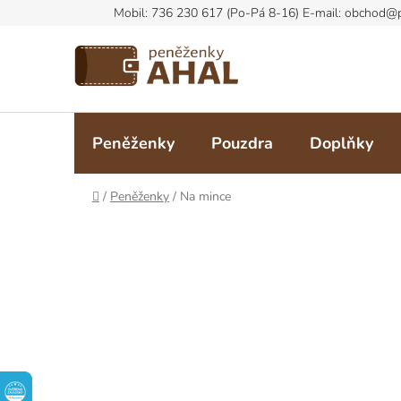
Přejít
na
obsah
Peněženky
Pouzdra
Doplňky
Domů
/
Peněženky
/
Na mince