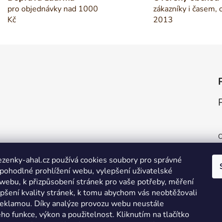
pro objednávky nad 1000
zákazníky i časem, 
Kč
2013
H
zenky-ahal.cz používá cookies soubory pro správné
 pohodlné prohlížení webu, vylepšení uživatelské
H
 webu, k přizpůsobení stránek pro vaše potřeby, měření
S
epšení kvality stránek, k tomu abychom vás neobtěžovali
eklamou. Díky analýze provozu webu neustále
eho funkce, výkon a použitelnost. Kliknutím na tlačítko