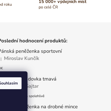
15 000+ výdejních míst
od roku
po celé ČR
Poslední hodnocení produktů:
Pánská peněženka sportovní
Miroslav Kunčík
|
odnocení produktu je 5 z 5 hvězdiček.
OK
Kožená dokladovka tmavá
Souhlasím
Vlastimil Šajtar
|
odnocení produktu je 5 z 5 hvězdiček.
pokojený ,rychle a spolehlivě
Kožená peněženka na drobné mince