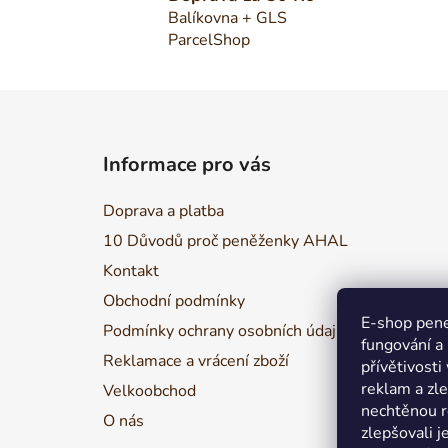
Balíkovna + GLS
ParcelShop
Z
á
Informace pro vás
p
a
Doprava a platba
t
10 Důvodů proč peněženky AHAL
í
Kontakt
Obchodní podmínky
E-shop pene
Podmínky ochrany osobních údajů
fungování a
Reklamace a vrácení zboží
přívětivosti
reklam a zl
Velkoobchod
nechtěnou r
O nás
zlepšovali j