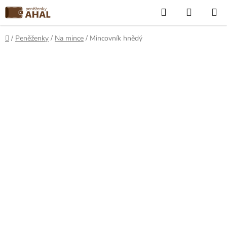
Přejít
Hledat
NÁKUP
na
KOŠÍK
obsah
Domů
/
Peněženky
/
Na mince
/
Mincovník hnědý