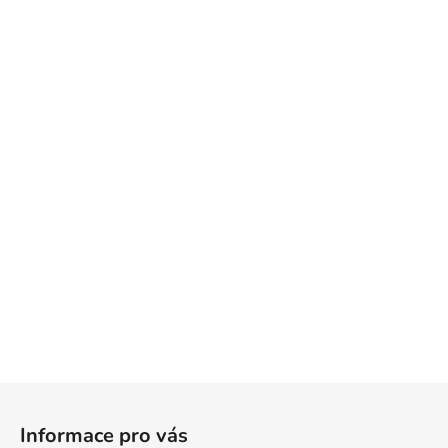
Z
á
Informace pro vás
p