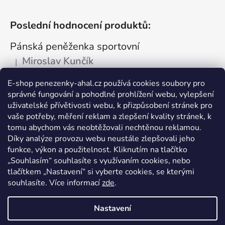
Poslední hodnocení produktů:
Pánská peněženka sportovní
Miroslav Kunčík
|
Hodnocení produktu je 5 z 5 hvězdiček.
OK
E-shop penezenky-ahal.cz používá cookies soubory pro
správné fungování a pohodlné prohlížení webu, vylepšení
Kožená dokladovka tmavá
uživatelské přívětivosti webu, k přizpůsobení stránek pro
Vlastimil Šajtar
vaše potřeby, měření reklam a zlepšení kvality stránek, k
|
Hodnocení produktu je 5 z 5 hvězdiček.
tomu abychom vás neobtěžovali nechtěnou reklamou.
Spokojený ,rychle a spolehlivě
Díky analýze provozu webu neustále zlepšovali jeho
funkce, výkon a použitelnost. Kliknutím na tlačítko
Kožená peněženka na drobné mince
„Souhlasím“ souhlasíte s využívaním cookies, nebo
tlačítkem „Nastavení“ si vyberte cookies, se kterými
Katarína Kutlíková
|
Hodnocení produktu je 5 z 5 hvězdiček.
souhlasíte. Více informací
zde
.
Pekná kapsička na drobnosti.
Nastavení