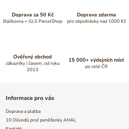
Doprava za 50 Kč
Doprava zdarma
Balíkovna + GLS ParcelShop
pro objednávky nad 1000 Kč
Ověřený obchod
15 000+ výdejních míst
zákazníky i časem, od roku
po celé ČR
2013
Z
á
Informace pro vás
p
a
Doprava a platba
t
10 Důvodů proč peněženky AHAL
í
Kontakt