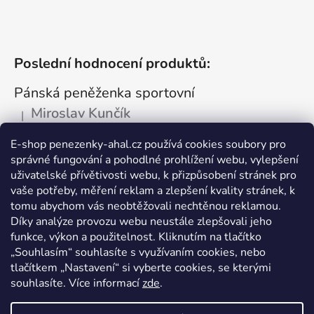
Poslední hodnocení produktů:
Pánská peněženka sportovní
Miroslav Kunčík
|
Hodnocení produktu je 5 z 5 hvězdiček.
OK
E-shop penezenky-ahal.cz používá cookies soubory pro
správné fungování a pohodlné prohlížení webu, vylepšení
Kožená dokladovka tmavá
uživatelské přívětivosti webu, k přizpůsobení stránek pro
Vlastimil Šajtar
vaše potřeby, měření reklam a zlepšení kvality stránek, k
|
Hodnocení produktu je 5 z 5 hvězdiček.
tomu abychom vás neobtěžovali nechtěnou reklamou.
Spokojený ,rychle a spolehlivě
Díky analýze provozu webu neustále zlepšovali jeho
funkce, výkon a použitelnost. Kliknutím na tlačítko
Kožená peněženka na drobné mince
„Souhlasím“ souhlasíte s využívaním cookies, nebo
tlačítkem „Nastavení“ si vyberte cookies, se kterými
Katarína Kutlíková
|
Hodnocení produktu je 5 z 5 hvězdiček.
souhlasíte. Více informací
zde
.
Pekná kapsička na drobnosti.