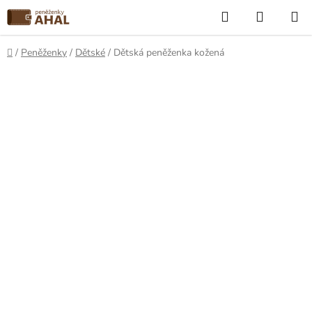
Přejít
Hledat
NÁKUP
na
KOŠÍK
obsah
Domů
/
Peněženky
/
Dětské
/
Dětská peněženka kožená