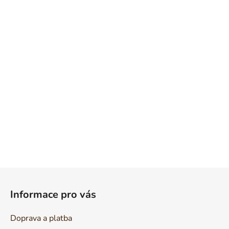
Z
á
Informace pro vás
p
a
Doprava a platba
t