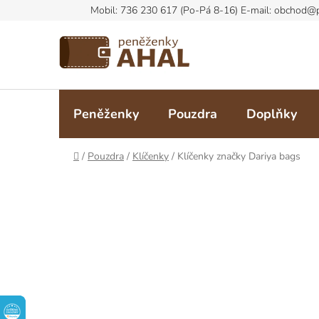
Přejít
na
obsah
Peněženky
Pouzdra
Doplňky
Domů
/
Pouzdra
/
Klíčenky
/
Klíčenky značky Dariya bags