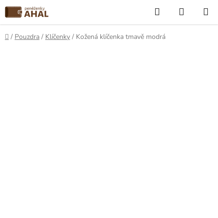
Přejít
Hledat
NÁKUP
na
KOŠÍK
obsah
Domů
/
Pouzdra
/
Klíčenky
/
Kožená klíčenka tmavě modrá