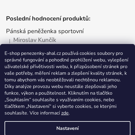
Poslední hodnocení produktů:
Pánská peněženka sportovní
Miroslav Kunčík
|
Hodnocení produktu je 5 z 5 hvězdiček.
OK
E-shop penezenky-ahal.cz používá cookies soubory pro
správné fungování a pohodlné prohlížení webu, vylepšení
Kožená dokladovka tmavá
uživatelské přívětivosti webu, k přizpůsobení stránek pro
Vlastimil Šajtar
vaše potřeby, měření reklam a zlepšení kvality stránek, k
|
Hodnocení produktu je 5 z 5 hvězdiček.
tomu abychom vás neobtěžovali nechtěnou reklamou.
Spokojený ,rychle a spolehlivě
Díky analýze provozu webu neustále zlepšovali jeho
funkce, výkon a použitelnost. Kliknutím na tlačítko
Kožená peněženka na drobné mince
„Souhlasím“ souhlasíte s využívaním cookies, nebo
tlačítkem „Nastavení“ si vyberte cookies, se kterými
Katarína Kutlíková
|
Hodnocení produktu je 5 z 5 hvězdiček.
souhlasíte. Více informací
zde
.
Pekná kapsička na drobnosti.
Nastavení