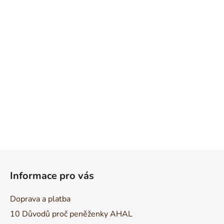
Z
á
Informace pro vás
p
a
Doprava a platba
t
10 Důvodů proč peněženky AHAL
í