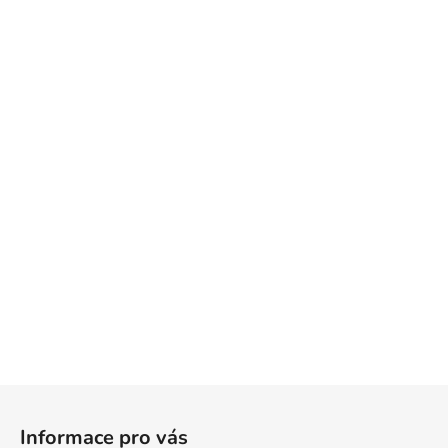
Z
á
Informace pro vás