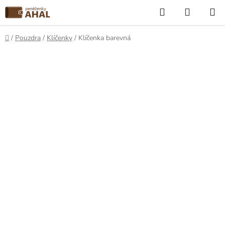
Přejít
Hledat
NÁKUP
na
KOŠÍK
obsah
Domů
/
Pouzdra
/
Klíčenky
/
Klíčenka barevná