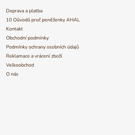
p
a
Doprava a platba
t
10 Důvodů proč peněženky AHAL
í
Kontakt
Obchodní podmínky
Podmínky ochrany osobních údajů
Reklamace a vrácení zboží
Velkoobchod
O nás