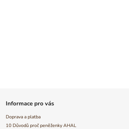
Z
á
Informace pro vás
p
a
Doprava a platba
t
10 Důvodů proč peněženky AHAL