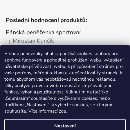
Poslední hodnocení produktů:
Pánská peněženka sportovní
Miroslav Kunčík
|
Hodnocení produktu je 5 z 5 hvězdiček.
OK
E-shop penezenky-ahal.cz používá cookies soubory pro
správné fungování a pohodlné prohlížení webu, vylepšení
Kožená dokladovka tmavá
uživatelské přívětivosti webu, k přizpůsobení stránek pro
Vlastimil Šajtar
vaše potřeby, měření reklam a zlepšení kvality stránek, k
|
Hodnocení produktu je 5 z 5 hvězdiček.
tomu abychom vás neobtěžovali nechtěnou reklamou.
Spokojený ,rychle a spolehlivě
Díky analýze provozu webu neustále zlepšovali jeho
funkce, výkon a použitelnost. Kliknutím na tlačítko
Kožená peněženka na drobné mince
„Souhlasím“ souhlasíte s využívaním cookies, nebo
tlačítkem „Nastavení“ si vyberte cookies, se kterými
Katarína Kutlíková
|
Hodnocení produktu je 5 z 5 hvězdiček.
souhlasíte. Více informací
zde
.
Pekná kapsička na drobnosti.
Nastavení