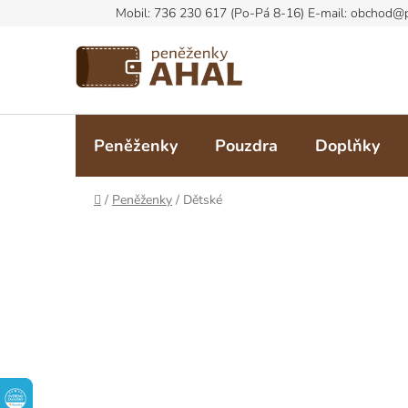
Přejít
na
obsah
Peněženky
Pouzdra
Doplňky
Domů
/
Peněženky
/
Dětské