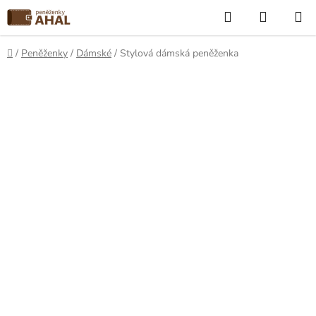
Přejít
Hledat
NÁKUP
na
KOŠÍK
obsah
Domů
/
Peněženky
/
Dámské
/
Stylová dámská peněženka