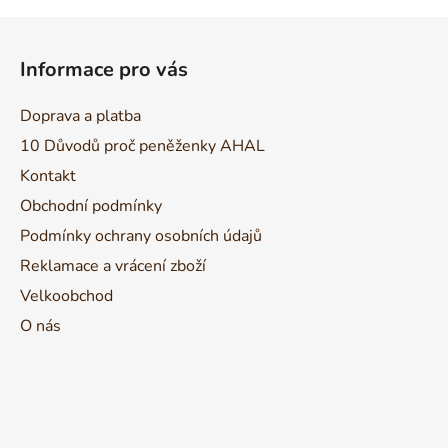
Z
á
Informace pro vás
p
a
Doprava a platba
t
10 Důvodů proč peněženky AHAL
í
Kontakt
Obchodní podmínky
Podmínky ochrany osobních údajů
Reklamace a vrácení zboží
Velkoobchod
O nás