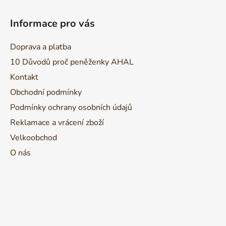
Z
á
Informace pro vás
p
a
Doprava a platba
t
10 Důvodů proč peněženky AHAL
í
Kontakt
Obchodní podmínky
Podmínky ochrany osobních údajů
Reklamace a vrácení zboží
Velkoobchod
O nás