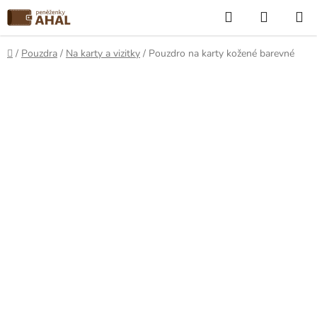
Přejít
Hledat
NÁKUP
na
KOŠÍK
obsah
Domů
/
Pouzdra
/
Na karty a vizitky
/
Pouzdro na karty kožené barevné