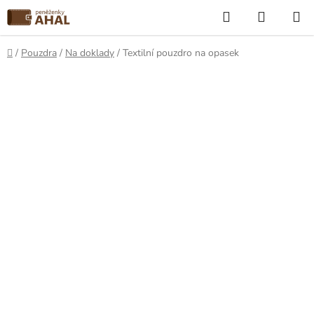
Přejít
Hledat
NÁKUP
na
KOŠÍK
obsah
Domů
/
Pouzdra
/
Na doklady
/
Textilní pouzdro na opasek