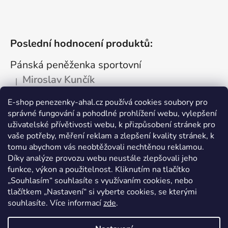
Poslední hodnocení produktů:
Pánská peněženka sportovní
Miroslav Kunčík
|
Hodnocení produktu je 5 z 5 hvězdiček.
OK
E-shop penezenky-ahal.cz používá cookies soubory pro
správné fungování a pohodlné prohlížení webu, vylepšení
Kožená dokladovka tmavá
uživatelské přívětivosti webu, k přizpůsobení stránek pro
Vlastimil Šajtar
vaše potřeby, měření reklam a zlepšení kvality stránek, k
|
Hodnocení produktu je 5 z 5 hvězdiček.
tomu abychom vás neobtěžovali nechtěnou reklamou.
Spokojený ,rychle a spolehlivě
Díky analýze provozu webu neustále zlepšovali jeho
funkce, výkon a použitelnost. Kliknutím na tlačítko
Kožená peněženka na drobné mince
„Souhlasím“ souhlasíte s využívaním cookies, nebo
tlačítkem „Nastavení“ si vyberte cookies, se kterými
Katarína Kutlíková
|
Hodnocení produktu je 5 z 5 hvězdiček.
souhlasíte. Více informací
zde
.
Pekná kapsička na drobnosti.