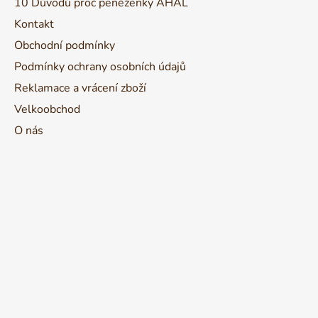
10 Důvodů proč peněženky AHAL
í
Kontakt
Obchodní podmínky
Podmínky ochrany osobních údajů
Reklamace a vrácení zboží
Velkoobchod
O nás