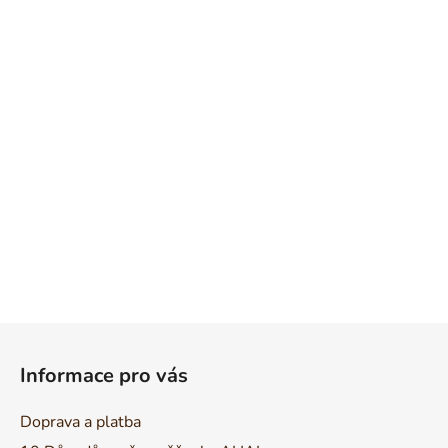
Z
á
Informace pro vás
p
a
Doprava a platba
t