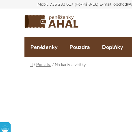
Přejít
na
obsah
Peněženky
Pouzdra
Doplňky
Domů
/
Pouzdra
/
Na karty a vizitky