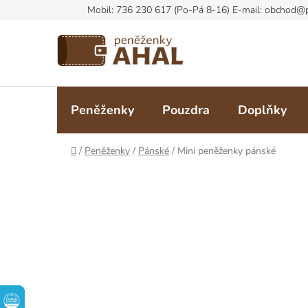
Přejít
na
obsah
Peněženky
Pouzdra
Doplňky
Domů
/
Peněženky
/
Pánské
/
Mini peněženky pánské