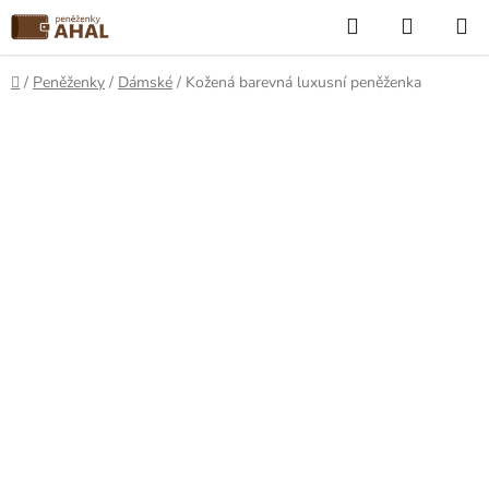
Přejít
Hledat
NÁKUP
na
KOŠÍK
obsah
Domů
/
Peněženky
/
Dámské
/
Kožená barevná luxusní peněženka