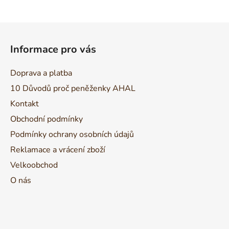
Z
á
Informace pro vás
p
a
Doprava a platba
t
10 Důvodů proč peněženky AHAL
í
Kontakt
Obchodní podmínky
Podmínky ochrany osobních údajů
Reklamace a vrácení zboží
Velkoobchod
O nás