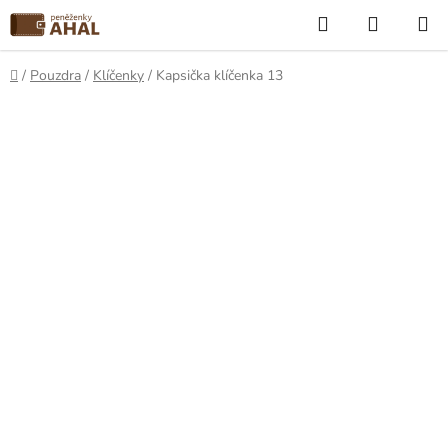
Přejít
Hledat
NÁKUP
na
KOŠÍK
obsah
Domů
/
Pouzdra
/
Klíčenky
/
Kapsička klíčenka 13