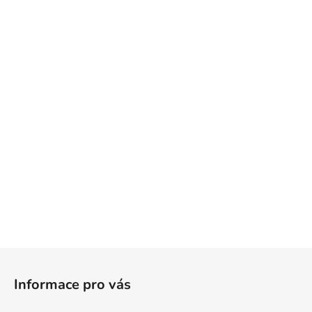
Z
á
Informace pro vás
p
a