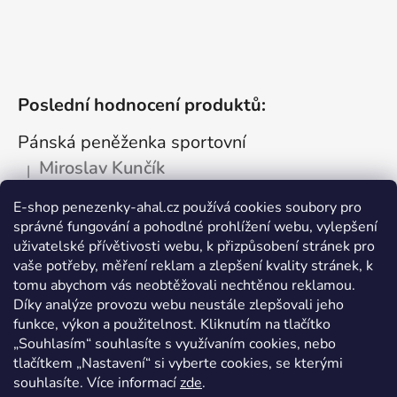
Poslední hodnocení produktů:
Pánská peněženka sportovní
Miroslav Kunčík
|
Hodnocení produktu je 5 z 5 hvězdiček.
OK
E-shop penezenky-ahal.cz používá cookies soubory pro
správné fungování a pohodlné prohlížení webu, vylepšení
Kožená dokladovka tmavá
uživatelské přívětivosti webu, k přizpůsobení stránek pro
Vlastimil Šajtar
vaše potřeby, měření reklam a zlepšení kvality stránek, k
|
Hodnocení produktu je 5 z 5 hvězdiček.
tomu abychom vás neobtěžovali nechtěnou reklamou.
Spokojený ,rychle a spolehlivě
Díky analýze provozu webu neustále zlepšovali jeho
funkce, výkon a použitelnost. Kliknutím na tlačítko
Kožená peněženka na drobné mince
„Souhlasím“ souhlasíte s využívaním cookies, nebo
tlačítkem „Nastavení“ si vyberte cookies, se kterými
Katarína Kutlíková
|
Hodnocení produktu je 5 z 5 hvězdiček.
souhlasíte. Více informací
zde
.