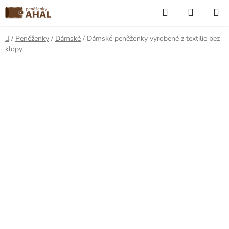
Přejít
Hledat
NÁKUP
na
KOŠÍK
obsah
Domů
/
Peněženky
/
Dámské
/
Dámské peněženky vyrobené z textilie bez
klopy