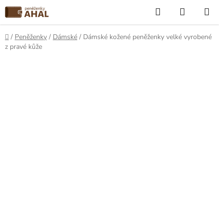
Přejít
Hledat
NÁKUP
na
KOŠÍK
obsah
Domů
/
Peněženky
/
Dámské
/
Dámské kožené peněženky velké vyrobené
z pravé kůže