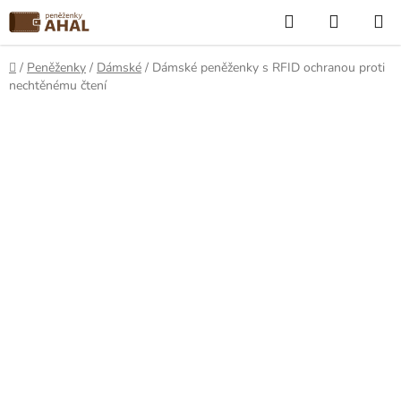
Přejít
Hledat
NÁKUP
na
KOŠÍK
obsah
Domů
/
Peněženky
/
Dámské
/
Dámské peněženky s RFID ochranou proti
nechtěnému čtení