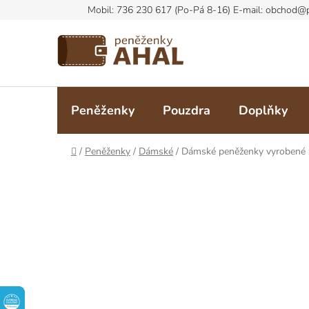
Přejít
na
obsah
Peněženky
Pouzdra
Doplňky
Domů
/
Peněženky
/
Dámské
/
Dámské peněženky vyrobené z