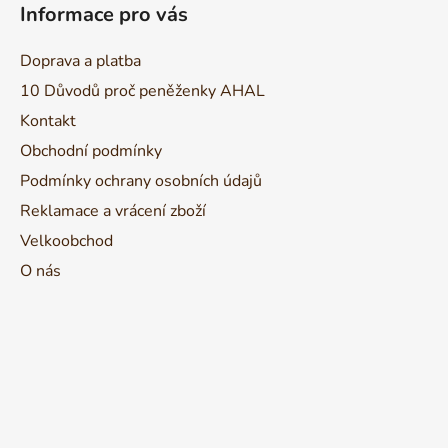
á
Informace pro vás
p
a
Doprava a platba
t
10 Důvodů proč peněženky AHAL
í
Kontakt
Obchodní podmínky
Podmínky ochrany osobních údajů
Reklamace a vrácení zboží
Velkoobchod
O nás