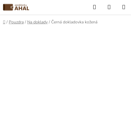
Přejít
Hledat
NÁKUP
na
KOŠÍK
obsah
Domů
/
Pouzdra
/
Na doklady
/
Černá dokladovka kožená