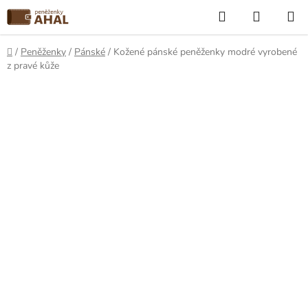
Přejít
Hledat
NÁKUP
na
KOŠÍK
obsah
Domů
/
Peněženky
/
Pánské
/
Kožené pánské peněženky modré vyrobené
z pravé kůže