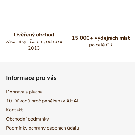
Ověřený obchod
15 000+ výdejních míst
zákazníky i časem, od roku
po celé ČR
2013
Z
á
Informace pro vás
p
a
Doprava a platba
t
10 Důvodů proč peněženky AHAL
í
Kontakt
Obchodní podmínky
Podmínky ochrany osobních údajů