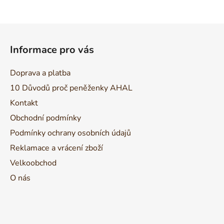
Z
á
Informace pro vás
p
a
Doprava a platba
t
10 Důvodů proč peněženky AHAL
í
Kontakt
Obchodní podmínky
Podmínky ochrany osobních údajů
Reklamace a vrácení zboží
Velkoobchod
O nás