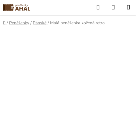
Přejít
Hledat
NÁKUP
na
KOŠÍK
obsah
Domů
/
Peněženky
/
Pánské
/
Malá peněženka kožená retro