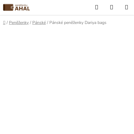
Přejít
Hledat
NÁKUP
na
KOŠÍK
obsah
Domů
/
Peněženky
/
Pánské
/
Pánské peněženky Dariya bags