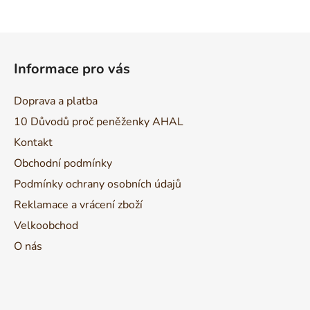
Z
á
Informace pro vás
p
a
Doprava a platba
t
10 Důvodů proč peněženky AHAL
í
Kontakt
Obchodní podmínky
Podmínky ochrany osobních údajů
Reklamace a vrácení zboží
Velkoobchod
O nás