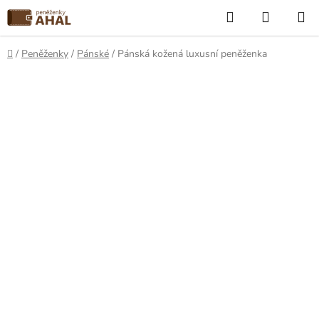
Přejít
Hledat
NÁKUP
na
KOŠÍK
obsah
Domů
/
Peněženky
/
Pánské
/
Pánská kožená luxusní peněženka