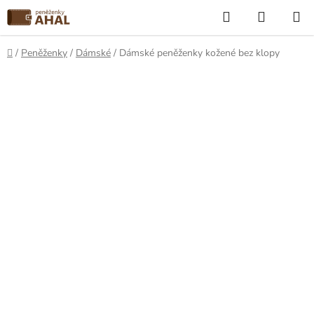
Přejít
Hledat
NÁKUP
na
KOŠÍK
obsah
Domů
/
Peněženky
/
Dámské
/
Dámské peněženky kožené bez klopy