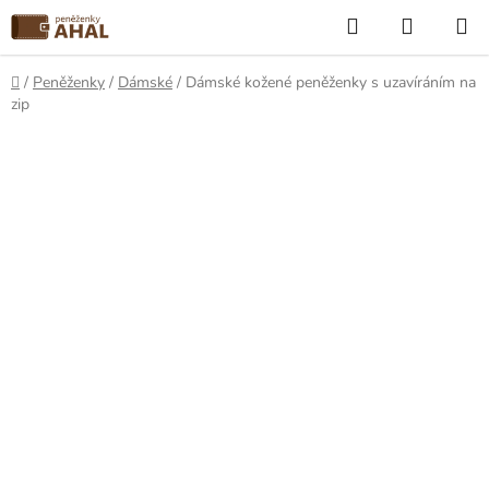
Přejít
Hledat
NÁKUP
na
KOŠÍK
obsah
Domů
/
Peněženky
/
Dámské
/
Dámské kožené peněženky s uzavíráním na
zip