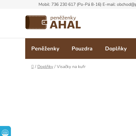
Přejít
na
obsah
Peněženky
Pouzdra
Doplňky
Domů
/
Doplňky
/
Visačky na kufr