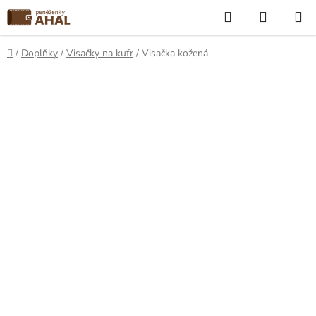
Přejít
Hledat
NÁKUP
na
KOŠÍK
obsah
Domů
/
Doplňky
/
Visačky na kufr
/
Visačka kožená