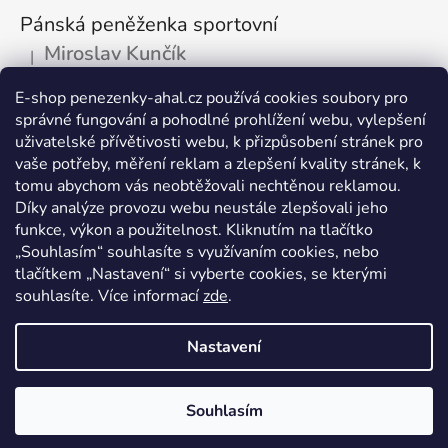
Pánská peněženka sportovní
Miroslav Kunčík
|
Hodnocení produktu je 5 z 5 hvězdiček.
OK
E-shop penezenky-ahal.cz používá cookies soubory pro
správné fungování a pohodlné prohlížení webu, vylepšení
Kožená dokladovka tmavá
uživatelské přívětivosti webu, k přizpůsobení stránek pro
Vlastimil Šajtar
vaše potřeby, měření reklam a zlepšení kvality stránek, k
|
Hodnocení produktu je 5 z 5 hvězdiček.
tomu abychom vás neobtěžovali nechtěnou reklamou.
Spokojený ,rychle a spolehlivě
Díky analýze provozu webu neustále zlepšovali jeho
funkce, výkon a použitelnost. Kliknutím na tlačítko
Kožená peněženka na drobné mince
„Souhlasím“ souhlasíte s využívaním cookies, nebo
tlačítkem „Nastavení“ si vyberte cookies, se kterými
Katarína Kutlíková
|
Hodnocení produktu je 5 z 5 hvězdiček.
souhlasíte. Více informací
zde
.
Pekná kapsička na drobnosti.
Nastavení
Vytvořil Shoptet
Souhlasím
Copyright 2026
peněženky AHAL
. Všechna práva
vyhrazena.
Upravit nastavení cookies