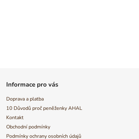
Z
á
Informace pro vás
p
a
Doprava a platba
t
10 Důvodů proč peněženky AHAL
í
Kontakt
Obchodní podmínky
Podmínky ochrany osobních údajů