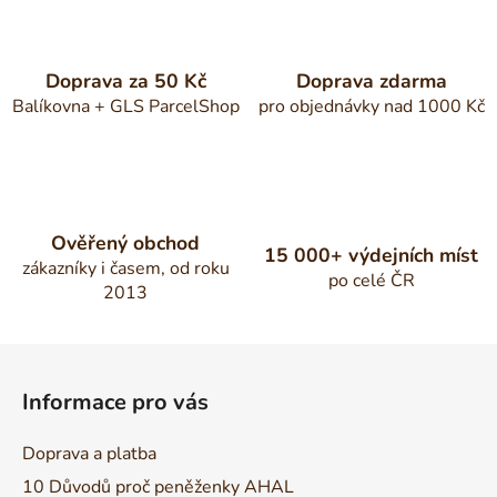
Doprava za 50 Kč
Doprava zdarma
Balíkovna + GLS ParcelShop
pro objednávky nad 1000 Kč
Ověřený obchod
15 000+ výdejních míst
zákazníky i časem, od roku
po celé ČR
2013
Z
á
Informace pro vás
p
a
Doprava a platba
t
10 Důvodů proč peněženky AHAL