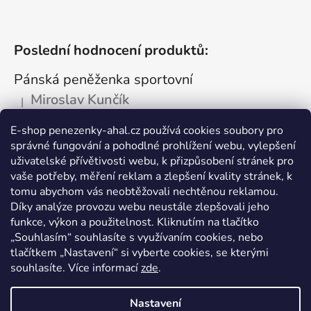
Poslední hodnocení produktů:
Pánská peněženka sportovní
Miroslav Kunčík
|
Hodnocení produktu je 5 z 5 hvězdiček.
OK
E-shop penezenky-ahal.cz používá cookies soubory pro
správné fungování a pohodlné prohlížení webu, vylepšení
Kožená dokladovka tmavá
uživatelské přívětivosti webu, k přizpůsobení stránek pro
Vlastimil Šajtar
vaše potřeby, měření reklam a zlepšení kvality stránek, k
|
Hodnocení produktu je 5 z 5 hvězdiček.
tomu abychom vás neobtěžovali nechtěnou reklamou.
Spokojený ,rychle a spolehlivě
Díky analýze provozu webu neustále zlepšovali jeho
funkce, výkon a použitelnost. Kliknutím na tlačítko
Kožená peněženka na drobné mince
„Souhlasím“ souhlasíte s využívaním cookies, nebo
tlačítkem „Nastavení“ si vyberte cookies, se kterými
Katarína Kutlíková
|
Hodnocení produktu je 5 z 5 hvězdiček.
souhlasíte. Více informací
zde
.
Pekná kapsička na drobnosti.
Nastavení