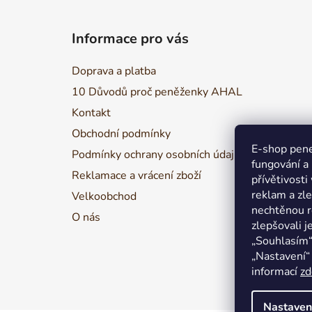
Z
á
Informace pro vás
p
a
Doprava a platba
t
10 Důvodů proč peněženky AHAL
í
Kontakt
Obchodní podmínky
E-shop pene
Podmínky ochrany osobních údajů
fungování a
Reklamace a vrácení zboží
přívětivosti
reklam a zl
Velkoobchod
nechtěnou r
O nás
zlepšovali j
„Souhlasím“
„Nastavení“ 
informací
zd
Nastaven