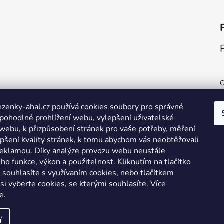
H
zenky-ahal.cz používá cookies soubory pro správné
 pohodlné prohlížení webu, vylepšení uživatelské
H
 webu, k přizpůsobení stránek pro vaše potřeby, měření
S
epšení kvality stránek, k tomu abychom vás neobtěžovali
eklamou. Díky analýze provozu webu neustále
eho funkce, výkon a použitelnost. Kliknutím na tlačítko
 souhlasíte s využívaním cookies, nebo tlačítkem
H
si vyberte cookies, se kterými souhlasíte. Více
e
.
P
í