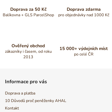
Doprava za 50 Kč
Doprava zdarma
Balíkovna + GLS ParcelShop
pro objednávky nad 1000 Kč
Ověřený obchod
15 000+ výdejních míst
zákazníky i časem, od roku
po celé ČR
2013
Z
á
Informace pro vás
p
a
Doprava a platba
t
10 Důvodů proč peněženky AHAL
í
Kontakt