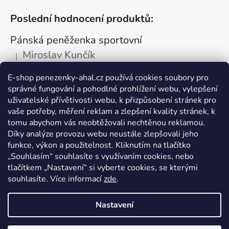
Poslední hodnocení produktů:
Pánská peněženka sportovní
Miroslav Kunčík
|
Hodnocení produktu je 5 z 5 hvězdiček.
OK
E-shop penezenky-ahal.cz používá cookies soubory pro
správné fungování a pohodlné prohlížení webu, vylepšení
Kožená dokladovka tmavá
uživatelské přívětivosti webu, k přizpůsobení stránek pro
Vlastimil Šajtar
vaše potřeby, měření reklam a zlepšení kvality stránek, k
|
Hodnocení produktu je 5 z 5 hvězdiček.
tomu abychom vás neobtěžovali nechtěnou reklamou.
Spokojený ,rychle a spolehlivě
Díky analýze provozu webu neustále zlepšovali jeho
funkce, výkon a použitelnost. Kliknutím na tlačítko
Kožená peněženka na drobné mince
„Souhlasím“ souhlasíte s využívaním cookies, nebo
tlačítkem „Nastavení“ si vyberte cookies, se kterými
Katarína Kutlíková
|
Hodnocení produktu je 5 z 5 hvězdiček.
souhlasíte. Více informací
zde
.
Pekná kapsička na drobnosti.
Nastavení
Vytvořil Shoptet