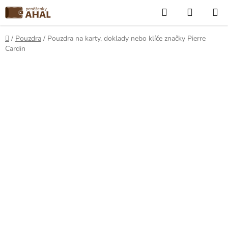
Přejít
Hledat
NÁKUP
na
KOŠÍK
obsah
Domů
/
Pouzdra
/
Pouzdra na karty, doklady nebo klíče značky Pierre
Cardin