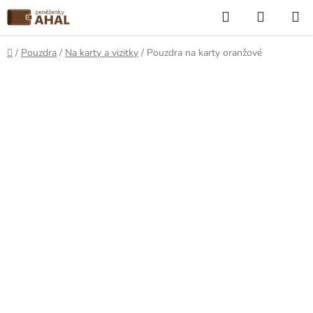
Přejít
Hledat
NÁKUP
na
KOŠÍK
obsah
Domů
/
Pouzdra
/
Na karty a vizitky
/
Pouzdra na karty oranžové