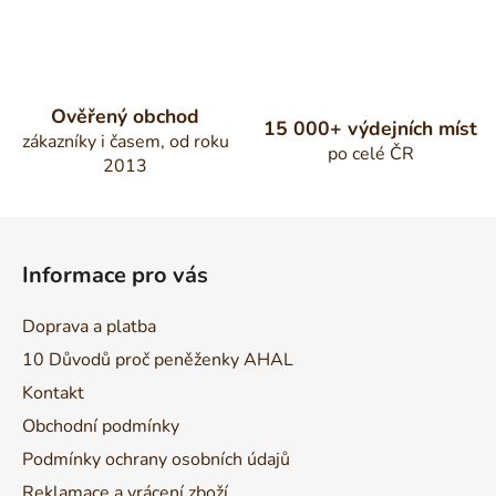
Ověřený obchod
15 000+ výdejních míst
zákazníky i časem, od roku
po celé ČR
2013
Z
á
Informace pro vás
p
a
Doprava a platba
t
10 Důvodů proč peněženky AHAL
í
Kontakt
Obchodní podmínky
Podmínky ochrany osobních údajů
Reklamace a vrácení zboží