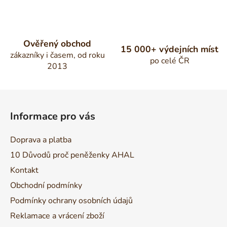
Ověřený obchod
15 000+ výdejních míst
zákazníky i časem, od roku
po celé ČR
2013
Z
á
Informace pro vás
p
a
Doprava a platba
t
10 Důvodů proč peněženky AHAL
í
Kontakt
Obchodní podmínky
Podmínky ochrany osobních údajů
Reklamace a vrácení zboží