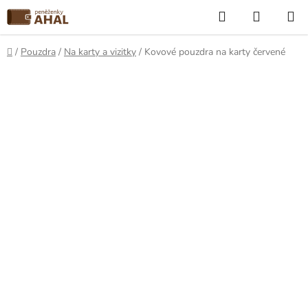
Přejít
Hledat
NÁKUP
na
KOŠÍK
obsah
Domů
/
Pouzdra
/
Na karty a vizitky
/
Kovové pouzdra na karty červené