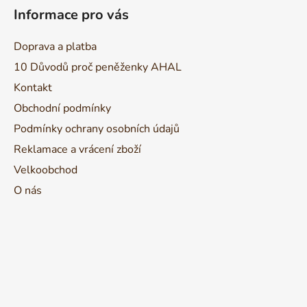
á
Informace pro vás
p
a
Doprava a platba
t
10 Důvodů proč peněženky AHAL
í
Kontakt
Obchodní podmínky
Podmínky ochrany osobních údajů
Reklamace a vrácení zboží
Velkoobchod
O nás