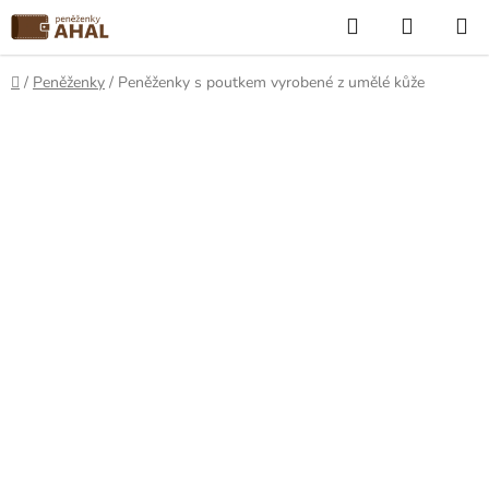
Přejít
Hledat
NÁKUP
na
KOŠÍK
obsah
Domů
/
Peněženky
/
Peněženky s poutkem vyrobené z umělé kůže