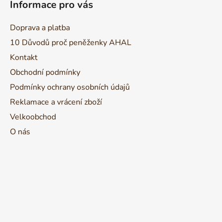
Informace pro vás
p
a
Doprava a platba
t
10 Důvodů proč peněženky AHAL
í
Kontakt
Obchodní podmínky
Podmínky ochrany osobních údajů
Reklamace a vrácení zboží
Velkoobchod
O nás