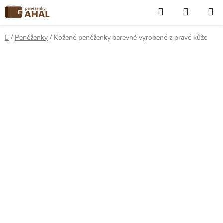
Přejít
Hledat
NÁKUP
na
KOŠÍK
obsah
Domů
/
Peněženky
/
Kožené peněženky barevné vyrobené z pravé kůže