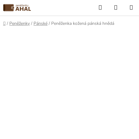
Přejít
Hledat
NÁKUP
na
KOŠÍK
obsah
Domů
/
Peněženky
/
Pánské
/
Peněženka kožená pánská hnědá