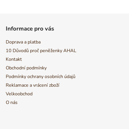
Z
á
Informace pro vás
p
a
Doprava a platba
t
10 Důvodů proč peněženky AHAL
í
Kontakt
Obchodní podmínky
Podmínky ochrany osobních údajů
Reklamace a vrácení zboží
Velkoobchod
O nás