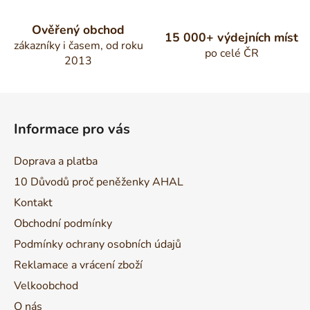
Ověřený obchod
15 000+ výdejních míst
zákazníky i časem, od roku
po celé ČR
2013
Z
á
Informace pro vás
p
a
Doprava a platba
t
10 Důvodů proč peněženky AHAL
í
Kontakt
Obchodní podmínky
Podmínky ochrany osobních údajů
Reklamace a vrácení zboží
Velkoobchod
O nás