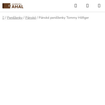
Přejít
Hledat
NÁKUP
na
KOŠÍK
obsah
Domů
/
Peněženky
/
Pánské
/
Pánské peněženky Tommy Hilfiger