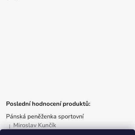
Poslední hodnocení produktů:
Pánská peněženka sportovní
Miroslav Kunčík
|
Hodnocení produktu je 5 z 5 hvězdiček.