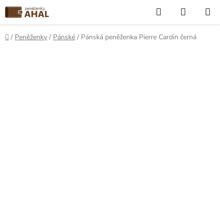
Přejít
Hledat
NÁKUP
na
KOŠÍK
obsah
Domů
/
Peněženky
/
Pánské
/
Pánská peněženka Pierre Cardin černá