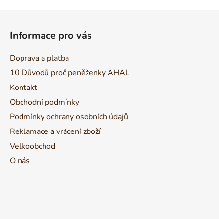
Z
á
Informace pro vás
p
a
Doprava a platba
t
10 Důvodů proč peněženky AHAL
í
Kontakt
Obchodní podmínky
Podmínky ochrany osobních údajů
Reklamace a vrácení zboží
Velkoobchod
O nás