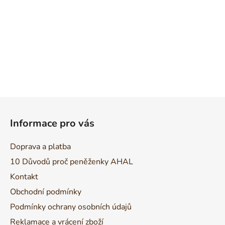
Z
á
Informace pro vás
p
a
Doprava a platba
t
10 Důvodů proč peněženky AHAL
í
Kontakt
Obchodní podmínky
Podmínky ochrany osobních údajů
Reklamace a vrácení zboží