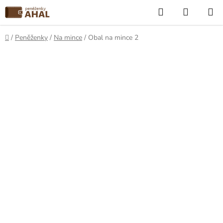
Přejít
Hledat
NÁKUP
na
KOŠÍK
obsah
Domů
/
Peněženky
/
Na mince
/
Obal na mince 2