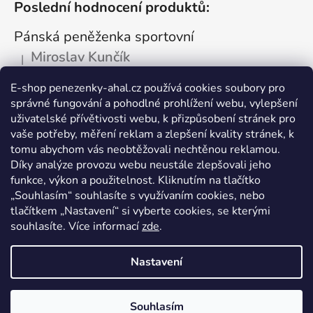
Poslední hodnocení produktů:
Pánská peněženka sportovní
Miroslav Kunčík
|
Hodnocení produktu je 5 z 5 hvězdiček.
OK
E-shop penezenky-ahal.cz používá cookies soubory pro
správné fungování a pohodlné prohlížení webu, vylepšení
Kožená dokladovka tmavá
uživatelské přívětivosti webu, k přizpůsobení stránek pro
Vlastimil Šajtar
vaše potřeby, měření reklam a zlepšení kvality stránek, k
|
Hodnocení produktu je 5 z 5 hvězdiček.
tomu abychom vás neobtěžovali nechtěnou reklamou.
Spokojený ,rychle a spolehlivě
Díky analýze provozu webu neustále zlepšovali jeho
funkce, výkon a použitelnost. Kliknutím na tlačítko
Kožená peněženka na drobné mince
„Souhlasím“ souhlasíte s využívaním cookies, nebo
tlačítkem „Nastavení“ si vyberte cookies, se kterými
Katarína Kutlíková
|
Hodnocení produktu je 5 z 5 hvězdiček.
souhlasíte. Více informací
zde
.
Pekná kapsička na drobnosti.
Nastavení
Vytvořil Shoptet
Souhlasím
Copyright 2026
peněženky AHAL
. Všechna práva