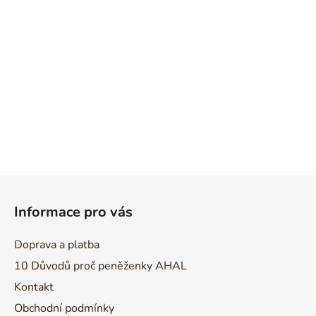
Z
á
Informace pro vás
p
a
Doprava a platba
t
10 Důvodů proč peněženky AHAL
í
Kontakt
Obchodní podmínky