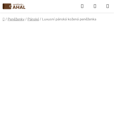
Přejít
Hledat
NÁKUP
na
KOŠÍK
obsah
Domů
/
Peněženky
/
Pánské
/
Luxusní pánská kožená peněženka