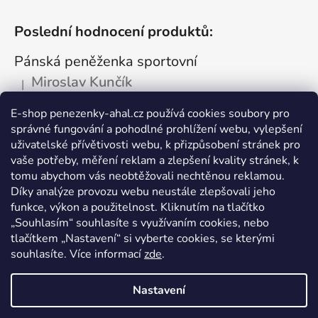
Poslední hodnocení produktů:
Pánská peněženka sportovní
Miroslav Kunčík
|
Hodnocení produktu je 5 z 5 hvězdiček.
OK
E-shop penezenky-ahal.cz používá cookies soubory pro
správné fungování a pohodlné prohlížení webu, vylepšení
Kožená dokladovka tmavá
uživatelské přívětivosti webu, k přizpůsobení stránek pro
Vlastimil Šajtar
vaše potřeby, měření reklam a zlepšení kvality stránek, k
|
Hodnocení produktu je 5 z 5 hvězdiček.
tomu abychom vás neobtěžovali nechtěnou reklamou.
Spokojený ,rychle a spolehlivě
Díky analýze provozu webu neustále zlepšovali jeho
funkce, výkon a použitelnost. Kliknutím na tlačítko
Kožená peněženka na drobné mince
„Souhlasím“ souhlasíte s využívaním cookies, nebo
tlačítkem „Nastavení“ si vyberte cookies, se kterými
Katarína Kutlíková
|
Hodnocení produktu je 5 z 5 hvězdiček.
souhlasíte. Více informací
zde
.
Pekná kapsička na drobnosti.
Nastavení