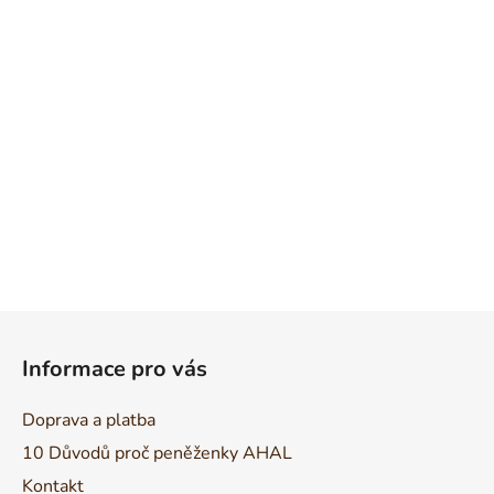
Z
á
Informace pro vás
p
a
Doprava a platba
t
10 Důvodů proč peněženky AHAL
í
Kontakt