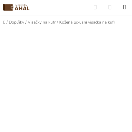
Přejít
Hledat
NÁKUP
na
KOŠÍK
obsah
Domů
/
Doplňky
/
Visačky na kufr
/
Kožená luxusní visačka na kufr