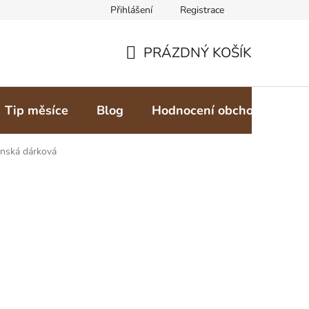
Přihlášení
Registrace
PRÁZDNÝ KOŠÍK
NÁKUPNÍ
KOŠÍK
Tip měsíce
Blog
Hodnocení obchodu
Z
ánská dárková