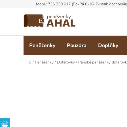
Přejít
na
obsah
Peněženky
Pouzdra
Doplňky
Domů
/
Peněženky
/
Dolarovky
/
Pánské peněženky dolarov